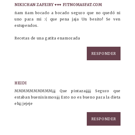
NIKICHAN ZAFEIRY ♥♥♥ FITNOMASFAT.COM
ñam ñam bocado a bocado seguro que no quedó ni
uno para mi :( que pena jaja Un besito! Se ven
estupendos.
Recetas de una gatita enamorada
RESPONDER
HEIDI
MMMMMMMMMM¡¡¡ Que pintaza¡¡¡¡¡ Seguro que
estaban buenisismos¡¡¡ Esto no es bueno para la dieta
eh¡¡ jejeje
RESPONDER