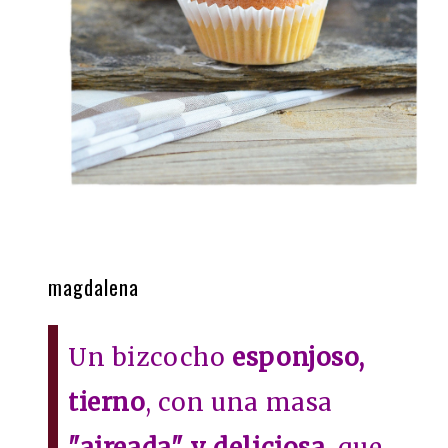
magdalena
Un bizcocho
esponjoso,
tierno
, con una masa
"aireada" y deliciosa
, que