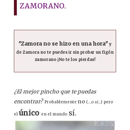
ZAMORANO.
"Zamora no se hizo en una hora"
y
de Zamora no te puedes ir sin probar un figón
zamorano ¡No te los pierdas!
¿El mejor pincho que te puedas
encontrar?
no
Probablemente
(
...o si.
..) pero
único
sí.
el
en el mundo