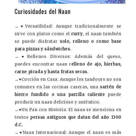
Curiosidades del Naan
→
♥
Versatilidad:
Aunque tradicionalmente se
sirve con platos como el
curry
, el naan también
se puede disfrutar
solo, relleno o como base
para pizzas y sándwiches.
→
♥
Rellenos Diversos:
Además del queso,
puedes encontrar naan r
elleno de ajo, hierbas,
carne picada y hasta frutas secas.
→
♥
Cocción en Casa:
Aunque los tandoors no son
comunes en las cocinas caseras, una
sartén de
hierro fundido o una parrilla caliente
puede
producir un naan delicioso y auténtico.
→
♥
Un Pan con Historia:
El naan se menciona en
textos
persas antiguos que datan del año 1300
d.C.
→
♥
Naan Internacional:
Aunque el naan es más