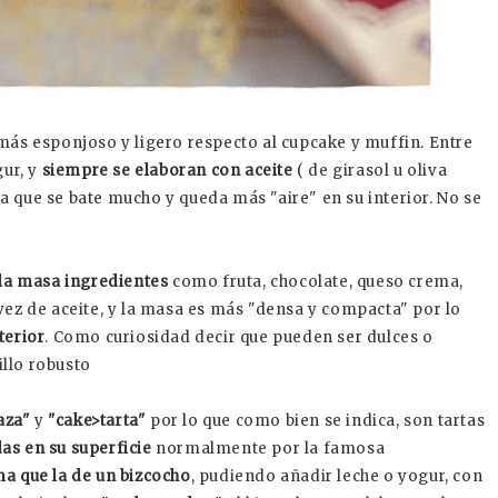
l más esponjoso y ligero respecto al cupcake y muffin. Entre
gur, y
siempre se elaboran con aceite
( de girasol u oliva
ya que se bate mucho y queda más "aire" en su interior. No se
la masa ingredientes
como fruta, chocolate, queso crema,
vez de aceite, y la masa es más "densa y compacta" por lo
terior
. Como curiosidad decir que pueden ser dulces o
llo robusto
aza"
y
"cake>tarta"
por lo que como bien se indica, son tartas
as en su superficie
normalmente por la famosa
a que la de un bizcocho
, pudiendo añadir leche o yogur, con