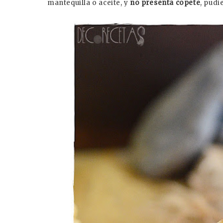
mantequilla o aceite, y
no presenta copete
, pudi