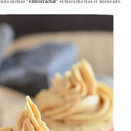
endo incluso "
emborrachar
" el bizcocho tras el horneado.