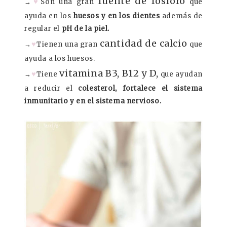
fuente de fósforo
♥
→
Son una gran
qué
ayuda en los
huesos y en los dientes
además de
regular el
pH de la piel.
cantidad de calcio
♥
→
Tienen una gran
que
ayuda a los huesos.
vitamina B3, B12 y D,
♥
→
Tiene
que ayudan
a reducir el
colesterol, fortalece el sistema
inmunitario y en el sistema nervioso.