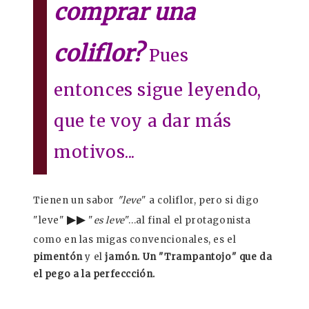
comprar una
coliflor?
Pues
entonces sigue leyendo,
que te voy a dar más
motivos...
Tienen un sabor
"leve
" a coliflor, pero si digo
▶
▶
"leve"
"
es leve
"...al final el protagonista
como en las migas convencionales, es el
pimentón
y el
jamón. Un "Trampantojo" que da
el pego a la perfeccción.