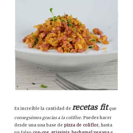
recetas fit
Es increíble la cantidad de
que
conseguimos gracias a la coliflor
. Puedes hacer
desde una una base de
pizza de coliflor
, hasta
un falso
cus-cus
,
grissinis
,
bechamel vegana
e